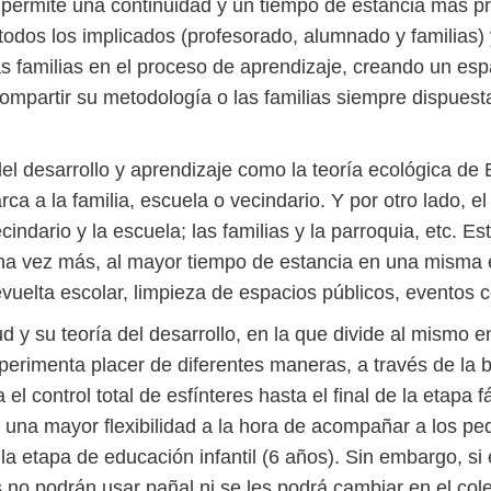
-6 permite una continuidad y un tiempo de estancia más 
odos los implicados (profesorado, alumnado y familias) 
 familias en el proceso de aprendizaje, creando un espa
ompartir su metodología o las familias siempre dispuest
desarrollo y aprendizaje como la teoría ecológica de B
ca a la familia, escuela o vecindario. Y por otro lado, 
cindario y la escuela; las familias y la parroquia, etc. 
una vez más, al mayor tiempo de estancia en una misma
revuelta escolar, limpieza de espacios públicos, eventos
 y su teoría del desarrollo, en la que divide al mismo e
experimenta placer de diferentes maneras, a través de la b
l control total de esfínteres hasta el final de la etapa f
una mayor flexibilidad a la hora de acompañar a los peq
la etapa de educación infantil (6 años). Sin embargo, si 
os no podrán usar pañal ni se les podrá cambiar en el co