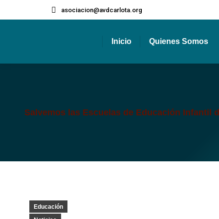
asociacion@avdcarlota.org
Inicio
Quienes Somos
Salvemos las Escuelas de Educación Infantil 
Educación