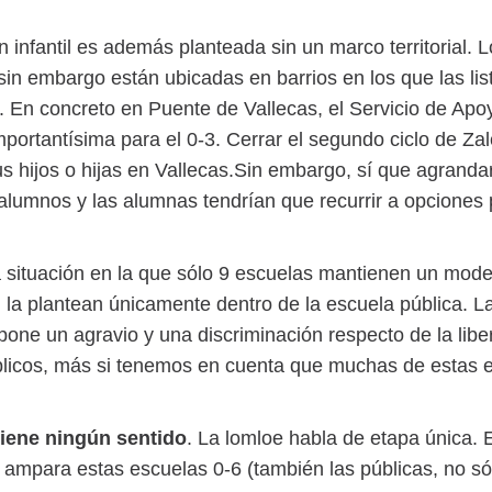
infantil es además planteada sin un marco territorial. Lo
sin embargo están ubicadas en barrios en los que las li
. En concreto en Puente de Vallecas, el Servicio de Apo
ortantísima para el 0-3. Cerrar el segundo ciclo de Zaleo 
us hijos o hijas en Vallecas.Sin embargo, sí que agranda
os alumnos y las alumnas tendrían que recurrir a opcione
 situación en la que sólo 9 escuelas mantienen un mod
n la plantean únicamente dentro de la escuela pública. L
ne un agravio y una discriminación respecto de la liber
úblicos, más si tenemos en cuenta que muchas de estas
tiene ningún sentido
. La lomloe habla de etapa única.
y ampara estas escuelas 0-6 (también las públicas, no s