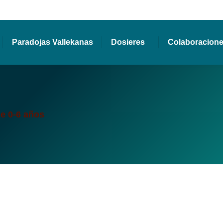
Paradojas Vallekanas
Dosieres
Colaboracion
de 0-6 años