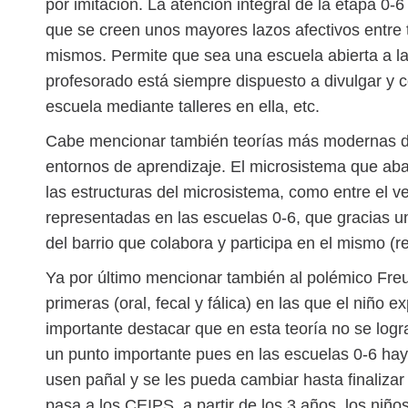
por imitación. La atención integral de la etapa 0
que se creen unos mayores lazos afectivos entre t
mismos. Permite que sea una escuela abierta a las
profesorado está siempre dispuesto a divulgar y c
escuela mediante talleres en ella, etc.
Cabe mencionar también teorías más modernas del 
entornos de aprendizaje. El microsistema que abar
las estructuras del microsistema, como entre el ve
representadas en las escuelas 0-6, que gracias 
del barrio que colabora y participa en el mismo (
Ya por último mencionar también al polémico Freud
primeras (oral, fecal y fálica) en las que el niño 
importante destacar que en esta teoría no se logra e
un punto importante pues en las escuelas 0-6 hay 
usen pañal y se les pueda cambiar hasta finalizar 
pasa a los CEIPS, a partir de los 3 años, los niñ